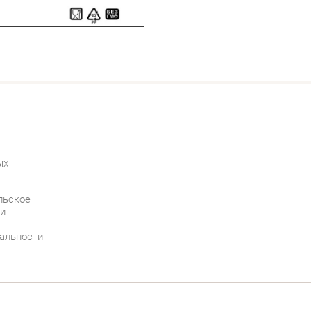
ых
льское
 и
альности