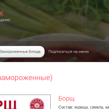
К
еделю!
Замороженные блюда
Подписаться на меню
(замороженные)
Борщ
Состав: курица, свекла, к